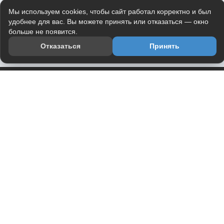
Мы используем cookies, чтобы сайт работал корректно и был
удобнее для вас. Вы можете принять или отказаться — окно
больше не появится.
Отказаться
Принять
Приложение
Telegram-канал
О проекте
Весь юмор интернета в одном месте — в приложении
DVPrikol.
Открыть приложение
Проект работает на инфраструктуре Timeweb Cloud