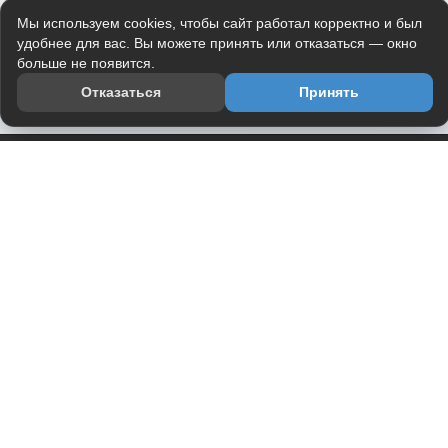
Мы используем cookies, чтобы сайт работал корректно и был
удобнее для вас. Вы можете принять или отказаться — окно
больше не появится.
Отказаться
Принять
Приложение
Telegram-канал
О проекте
Весь юмор интернета в одном месте — в приложении
DVPrikol.
Открыть приложение
Проект работает на инфраструктуре Timeweb Cloud