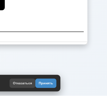
Отказаться
Принять
оекте
юмор интернета в одном месте — в