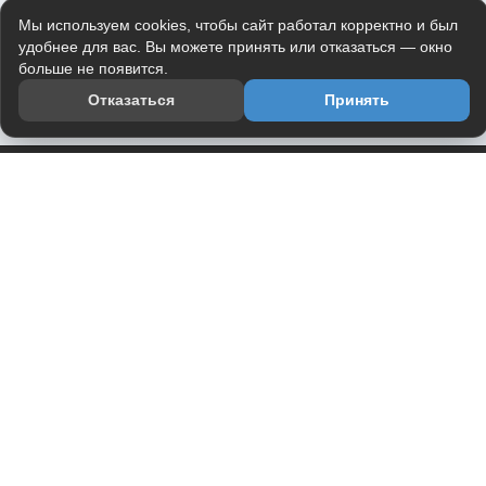
Мы используем cookies, чтобы сайт работал корректно и был
удобнее для вас. Вы можете принять или отказаться — окно
больше не появится.
Отказаться
Принять
Приложение
Telegram-канал
О проекте
Весь юмор интернета в одном месте — в приложении
DVPrikol.
Открыть приложение
Проект работает на инфраструктуре Timeweb Cloud