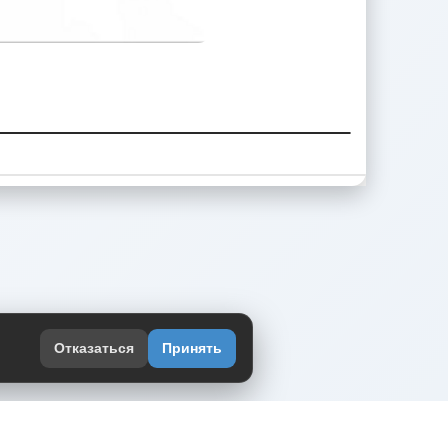
Отказаться
Принять
оекте
юмор интернета в одном месте — в