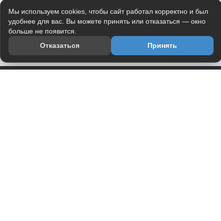
Мы используем cookies, чтобы сайт работал корректно и был
удобнее для вас. Вы можете принять или отказаться — окно
больше не появится.
Отказаться
Принять
Приложение
Telegram-канал
О проекте
Весь юмор интернета в одном месте — в приложении
DVPrikol.
Открыть приложение
Проект работает на инфраструктуре Timeweb Cloud