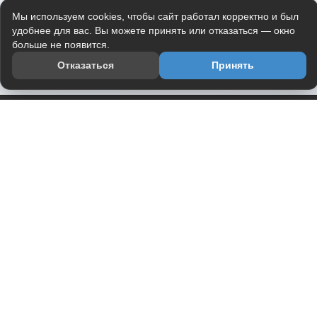
Мы используем cookies, чтобы сайт работал корректно и был
удобнее для вас. Вы можете принять или отказаться — окно
больше не появится.
Отказаться
Принять
Приложение
Telegram-канал
О проекте
Весь юмор интернета в одном месте — в приложении
DVPrikol.
Открыть приложение
Проект работает на инфраструктуре Timeweb Cloud