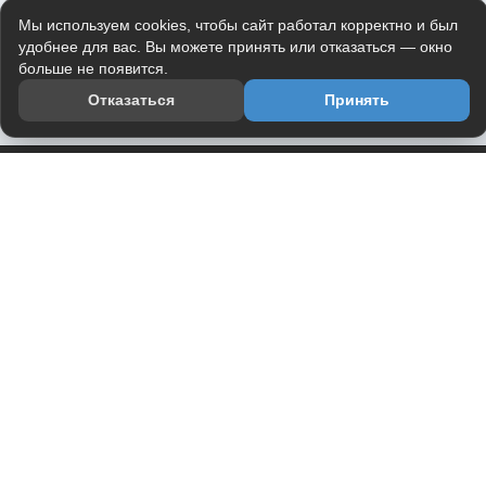
Мы используем cookies, чтобы сайт работал корректно и был
удобнее для вас. Вы можете принять или отказаться — окно
больше не появится.
Отказаться
Принять
Приложение
Telegram-канал
О проекте
Весь юмор интернета в одном месте — в приложении
DVPrikol.
Открыть приложение
Проект работает на инфраструктуре Timeweb Cloud