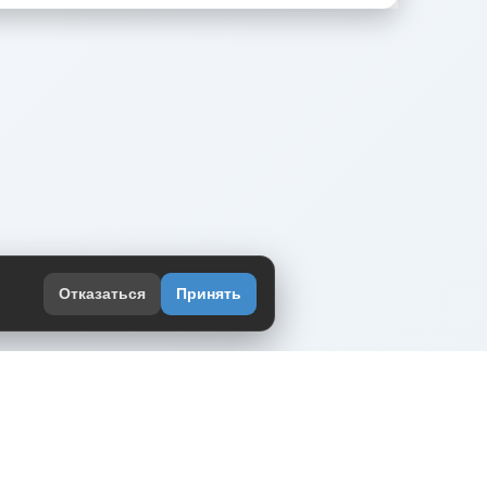
Отказаться
Принять
оекте
юмор интернета в одном месте — в
жении DVPrikol.
ь приложение
 работает на инфраструктуре Timeweb Cloud