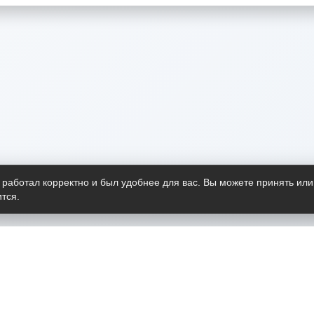
 работал корректно и был удобнее для вас. Вы можете принять или
тся.
Telegram-канал
О пр
Весь 
прило
Открыт
Проект