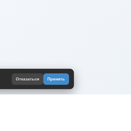
Отказаться
Принять
оекте
юмор интернета в одном месте — в
жении DVPrikol.
ь приложение
 работает на инфраструктуре Timeweb Cloud