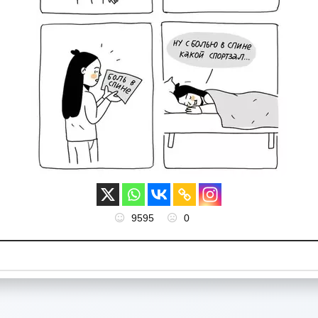
9595
0