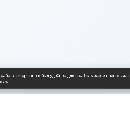
 работал корректно и был удобнее для вас. Вы можете принять или
тся.
Telegram-канал
О пр
Весь 
прило
Открыт
Проект