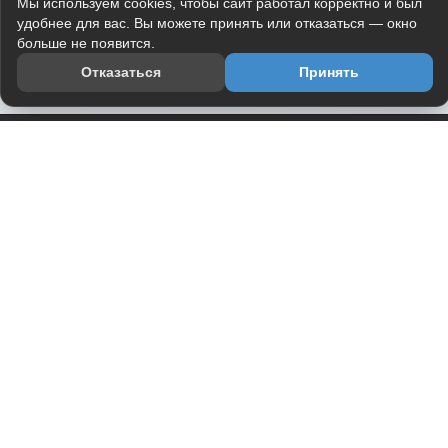
Мы используем cookies, чтобы сайт работал корректно и был
удобнее для вас. Вы можете принять или отказаться — окно
больше не появится.
Отказаться
Принять
Приложение
Telegram-канал
О проекте
Весь юмор интернета в одном месте — в приложении
DVPrikol.
Открыть приложение
Проект работает на инфраструктуре Timeweb Cloud