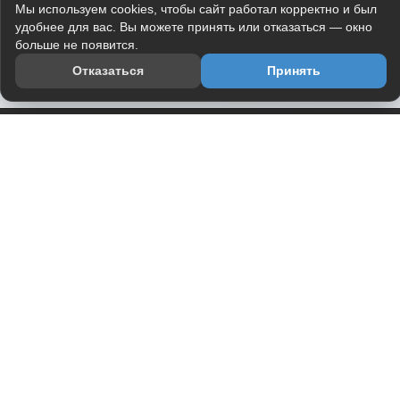
Мы используем cookies, чтобы сайт работал корректно и был
удобнее для вас. Вы можете принять или отказаться — окно
больше не появится.
Отказаться
Принять
Приложение
Telegram-канал
О проекте
Весь юмор интернета в одном месте — в приложении
DVPrikol.
Открыть приложение
Проект работает на инфраструктуре Timeweb Cloud