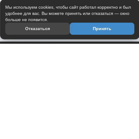
Мы используем cookies, чтобы сайт работал корректно и был
удобнее для вас. Вы можете принять или отказаться — окно
больше не появится.
Отказаться
Принять
Приложение
Telegram-канал
О проекте
Весь юмор интернета в одном месте — в приложении
DVPrikol.
Открыть приложение
Проект работает на инфраструктуре Timeweb Cloud