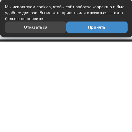
Мы используем cookies, чтобы сайт работал корректно и был
удобнее для вас. Вы можете принять или отказаться — окно
больше не появится.
Отказаться
Принять
Приложение
Telegram-канал
О проекте
Весь юмор интернета в одном месте — в приложении
DVPrikol.
Открыть приложение
Проект работает на инфраструктуре Timeweb Cloud