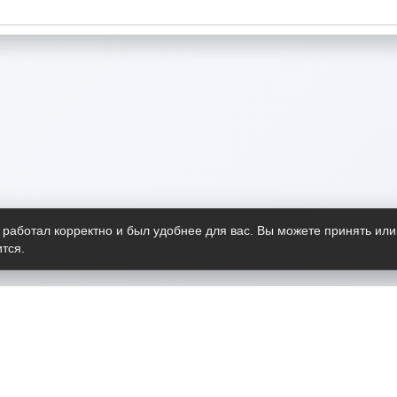
 работал корректно и был удобнее для вас. Вы можете принять или
тся.
Telegram-канал
О пр
Весь 
прило
Открыт
Проект