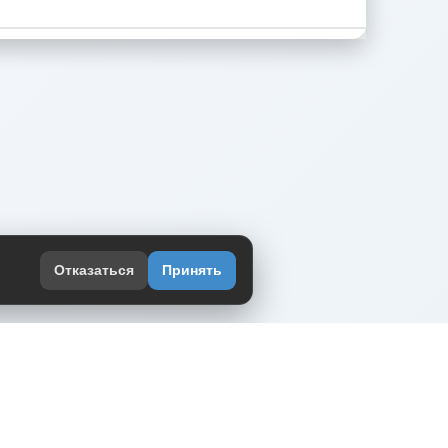
Отказаться
Принять
оекте
юмор интернета в одном месте — в
жении DVPrikol.
ь приложение
 работает на инфраструктуре Timeweb Cloud