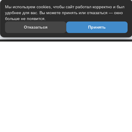
Мы используем cookies, чтобы сайт работал корректно и был
удобнее для вас. Вы можете принять или отказаться — окно
больше не появится.
Отказаться
Принять
Приложение
Telegram-канал
О проекте
Весь юмор интернета в одном месте — в приложении
DVPrikol.
Открыть приложение
Проект работает на инфраструктуре Timeweb Cloud