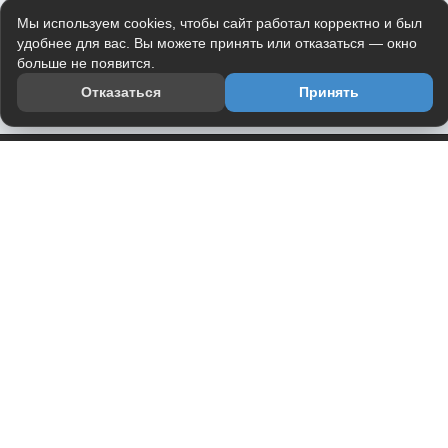
Мы используем cookies, чтобы сайт работал корректно и был
удобнее для вас. Вы можете принять или отказаться — окно
больше не появится.
Отказаться
Принять
Приложение
Telegram-канал
О проекте
Весь юмор интернета в одном месте — в приложении
DVPrikol.
Открыть приложение
Проект работает на инфраструктуре Timeweb Cloud