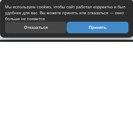
Мы используем cookies, чтобы сайт работал корректно и был
удобнее для вас. Вы можете принять или отказаться — окно
больше не появится.
Отказаться
Принять
Приложение
Telegram-канал
О проекте
Весь юмор интернета в одном месте — в приложении
DVPrikol.
Открыть приложение
Проект работает на инфраструктуре Timeweb Cloud