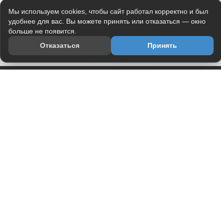
Мы используем cookies, чтобы сайт работал корректно и был
удобнее для вас. Вы можете принять или отказаться — окно
больше не появится.
Отказаться
Принять
Приложение
Telegram-канал
О проекте
Весь юмор интернета в одном месте — в приложении
DVPrikol.
Открыть приложение
Проект работает на инфраструктуре Timeweb Cloud