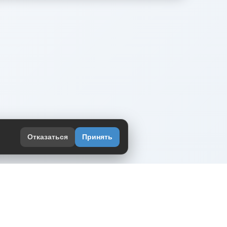
Отказаться
Принять
оекте
юмор интернета в одном месте — в
жении DVPrikol.
ь приложение
 работает на инфраструктуре Timeweb Cloud