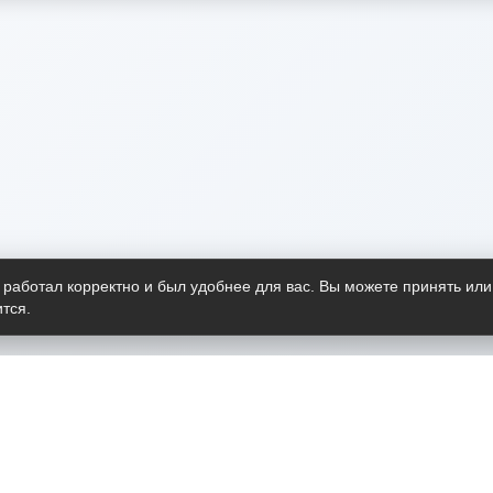
 работал корректно и был удобнее для вас. Вы можете принять или
тся.
Telegram-канал
О пр
Весь 
прило
Открыт
Проект