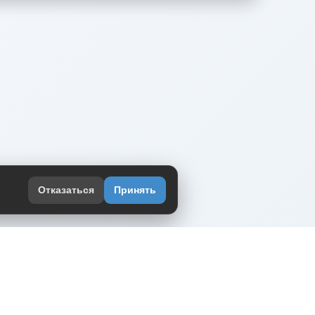
Отказаться
Принять
оекте
юмор интернета в одном месте — в
жении DVPrikol.
ь приложение
 работает на инфраструктуре Timeweb Cloud