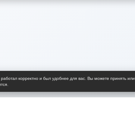
 работал корректно и был удобнее для вас. Вы можете принять или
тся.
Telegram-канал
О пр
Весь 
прило
Открыт
Проект