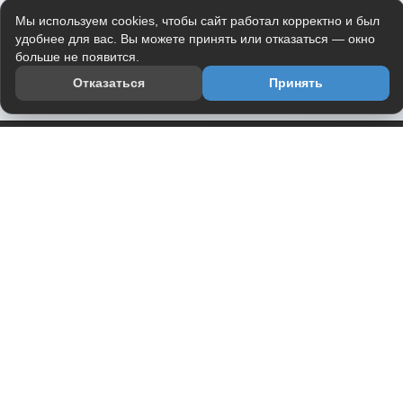
Мы используем cookies, чтобы сайт работал корректно и был
удобнее для вас. Вы можете принять или отказаться — окно
больше не появится.
Отказаться
Принять
Приложение
Telegram-канал
О проекте
Весь юмор интернета в одном месте — в приложении
DVPrikol.
Открыть приложение
Проект работает на инфраструктуре Timeweb Cloud