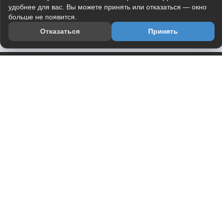
удобнее для вас. Вы можете принять или отказаться — окно
больше не появится.
Отказаться
Принять
Приложение
Telegram-канал
О проекте
Весь юмор интернета в одном месте — в приложении
DVPrikol.
Открыть приложение
Проект работает на инфраструктуре Timeweb Cloud