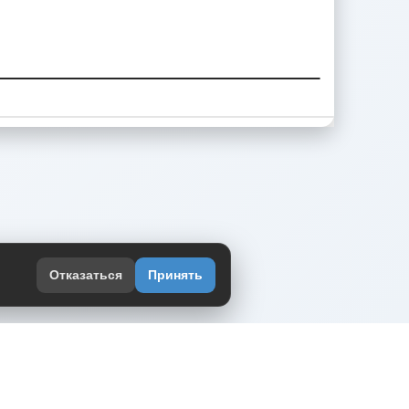
Отказаться
Принять
оекте
юмор интернета в одном месте — в
жении DVPrikol.
ь приложение