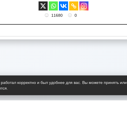
11680
0
 работал корректно и был удобнее для вас. Вы можете принять или
тся.
Telegram-канал
О пр
Весь 
прило
Открыт