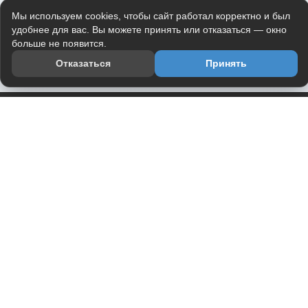
Мы используем cookies, чтобы сайт работал корректно и был
удобнее для вас. Вы можете принять или отказаться — окно
больше не появится.
Отказаться
Принять
Приложение
Telegram-канал
О проекте
Весь юмор интернета в одном месте — в приложении
DVPrikol.
Открыть приложение
Проект работает на инфраструктуре Timeweb Cloud