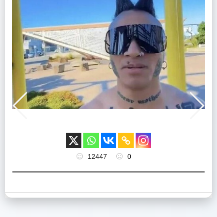
12447
0