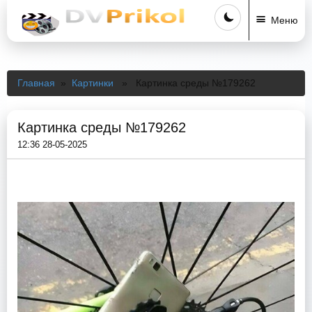
Меню
Главная
»
Картинки
» Картинка среды №179262
Картинка среды №179262
12:36 28-05-2025