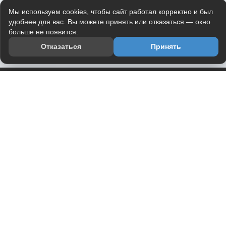
Мы используем cookies, чтобы сайт работал корректно и был
удобнее для вас. Вы можете принять или отказаться — окно
больше не появится.
Отказаться
Принять
Приложение
Telegram-канал
О проекте
Весь юмор интернета в одном месте — в приложении
DVPrikol.
Открыть приложение
Проект работает на инфраструктуре Timeweb Cloud