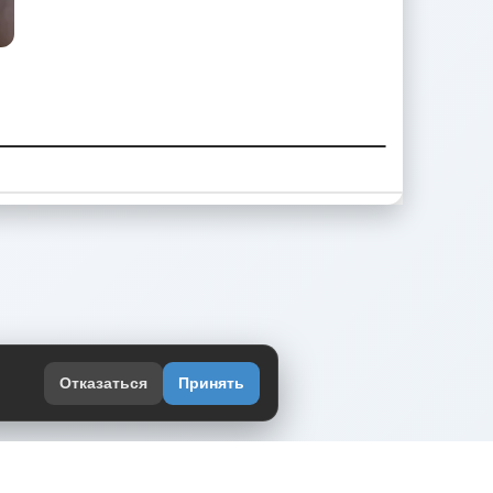
Отказаться
Принять
оекте
юмор интернета в одном месте — в