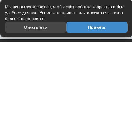
Мы используем cookies, чтобы сайт работал корректно и был
удобнее для вас. Вы можете принять или отказаться — окно
больше не появится.
Отказаться
Принять
Приложение
Telegram-канал
О проекте
Весь юмор интернета в одном месте — в приложении
DVPrikol.
Открыть приложение
Проект работает на инфраструктуре Timeweb Cloud