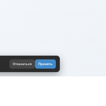
Отказаться
Принять
оекте
юмор интернета в одном месте — в
жении DVPrikol.
ь приложение
 работает на инфраструктуре Timeweb Cloud