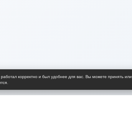
 работал корректно и был удобнее для вас. Вы можете принять или
тся.
Telegram-канал
О пр
Весь 
прило
Открыт
Проект