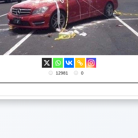
12981
0