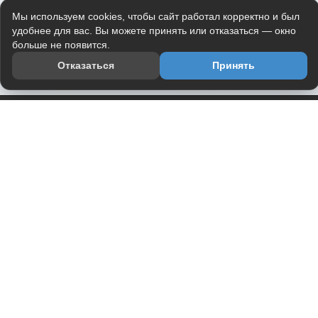
Мы используем cookies, чтобы сайт работал корректно и был
удобнее для вас. Вы можете принять или отказаться — окно
больше не появится.
Отказаться
Принять
Приложение
Telegram-канал
О проекте
Весь юмор интернета в одном месте — в приложении
DVPrikol.
Открыть приложение
Проект работает на инфраструктуре Timeweb Cloud