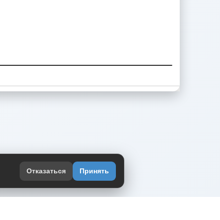
Отказаться
Принять
оекте
юмор интернета в одном месте — в