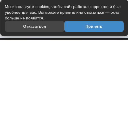
Мы используем cookies, чтобы сайт работал корректно и был
удобнее для вас. Вы можете принять или отказаться — окно
больше не появится.
Отказаться
Принять
Приложение
Telegram-канал
О проекте
Весь юмор интернета в одном месте — в приложении
DVPrikol.
Открыть приложение
Проект работает на инфраструктуре Timeweb Cloud