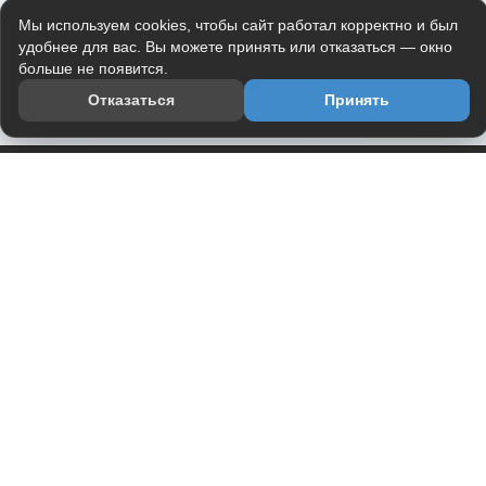
Мы используем cookies, чтобы сайт работал корректно и был
удобнее для вас. Вы можете принять или отказаться — окно
больше не появится.
Отказаться
Принять
Приложение
Telegram-канал
О проекте
Весь юмор интернета в одном месте — в приложении
DVPrikol.
Открыть приложение
Проект работает на инфраструктуре Timeweb Cloud