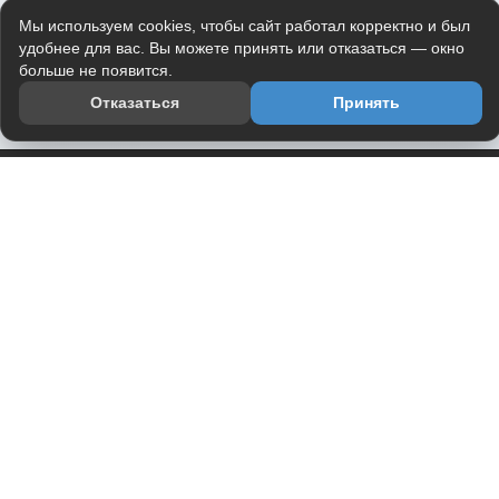
Мы используем cookies, чтобы сайт работал корректно и был
удобнее для вас. Вы можете принять или отказаться — окно
больше не появится.
Отказаться
Принять
Приложение
Telegram-канал
О проекте
Весь юмор интернета в одном месте — в приложении
DVPrikol.
Открыть приложение
Проект работает на инфраструктуре Timeweb Cloud