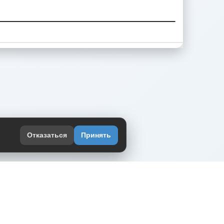
Отказаться
Принять
оекте
юмор интернета в одном месте — в
жении DVPrikol.
ь приложение
 работает на инфраструктуре Timeweb Cloud