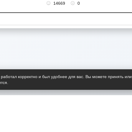
14669
0
 работал корректно и был удобнее для вас. Вы можете принять или
тся.
Telegram-канал
О пр
Весь 
прило
Открыт
Проект