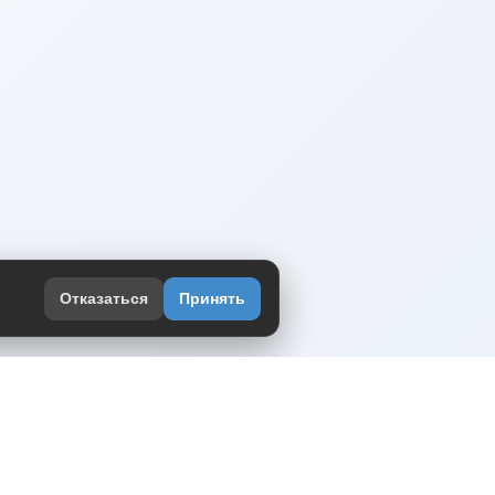
Отказаться
Принять
оекте
юмор интернета в одном месте — в
жении DVPrikol.
ь приложение
 работает на инфраструктуре Timeweb Cloud