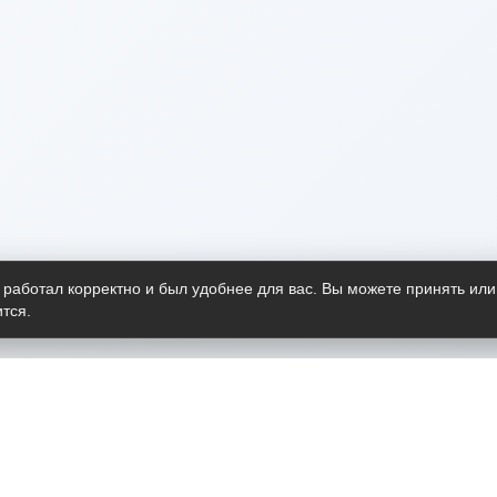
 работал корректно и был удобнее для вас. Вы можете принять или
тся.
Telegram-канал
О пр
Весь 
прило
Открыт
Проект