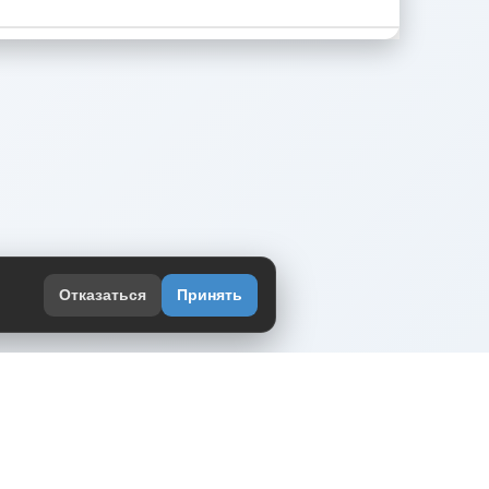
Отказаться
Принять
оекте
юмор интернета в одном месте — в
жении DVPrikol.
ь приложение
 работает на инфраструктуре Timeweb Cloud