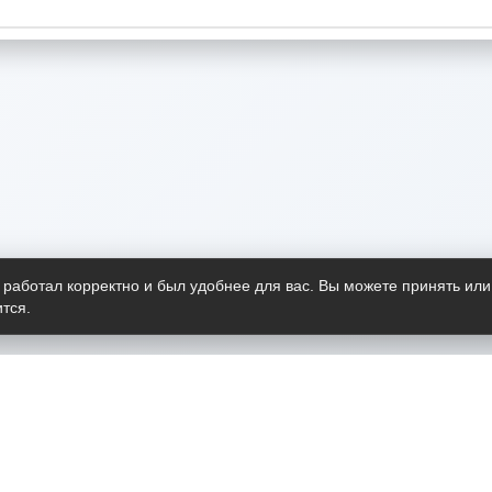
 работал корректно и был удобнее для вас. Вы можете принять или
тся.
Telegram-канал
О пр
Весь 
прило
Открыт
Проект