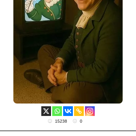
15238
0