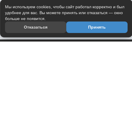
Мы используем cookies, чтобы сайт работал корректно и был
удобнее для вас. Вы можете принять или отказаться — окно
больше не появится.
Отказаться
Принять
Приложение
Telegram-канал
О проекте
Весь юмор интернета в одном месте — в приложении
DVPrikol.
Открыть приложение
Проект работает на инфраструктуре Timeweb Cloud