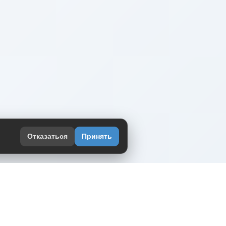
Отказаться
Принять
оекте
юмор интернета в одном месте — в
жении DVPrikol.
ь приложение
 работает на инфраструктуре Timeweb Cloud