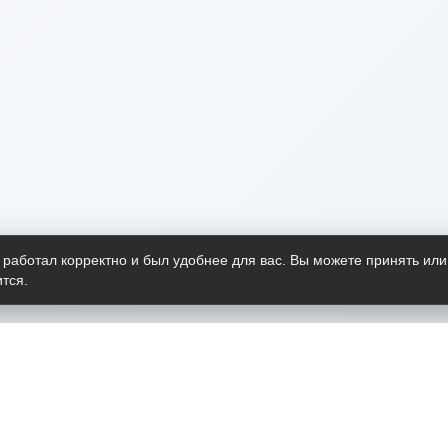
 работал корректно и был удобнее для вас. Вы можете принять или
тся.
Telegram-канал
О пр
Весь 
прило
Открыт
Проект