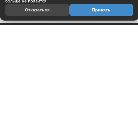
больше не появится.
Отказаться
Принять
Приложение
Telegram-канал
О проекте
Весь юмор интернета в одном месте — в приложении
DVPrikol.
Открыть приложение
Проект работает на инфраструктуре Timeweb Cloud