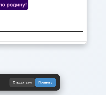
Отказаться
Принять
оекте
юмор интернета в одном месте — в