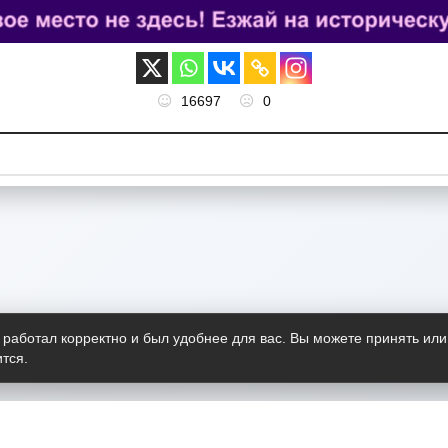
16697
0
 работал корректно и был удобнее для вас. Вы можете принять или
тся.
Telegram-канал
О пр
Весь 