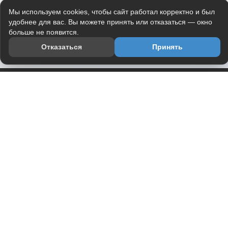
Мы используем cookies, чтобы сайт работал корректно и был
удобнее для вас. Вы можете принять или отказаться — окно
больше не появится.
Отказаться
Принять
Приложение
Telegram-канал
О проекте
Весь юмор интернета в одном месте — в приложении
DVPrikol.
Открыть приложение
Проект работает на инфраструктуре Timeweb Cloud