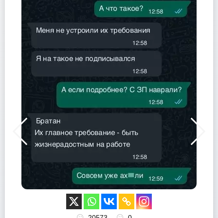
20573
0