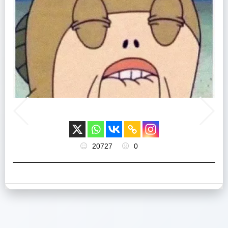
20727
0