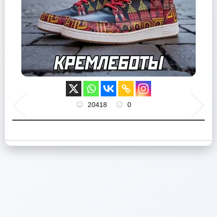
20418
0