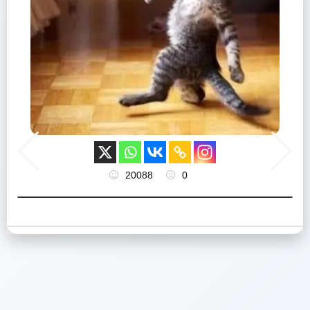
20088
0