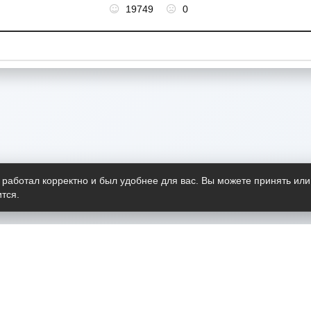
19749
0
 работал корректно и был удобнее для вас. Вы можете принять или
тся.
Telegram-канал
О пр
Весь 
прило
Открыт
Проект