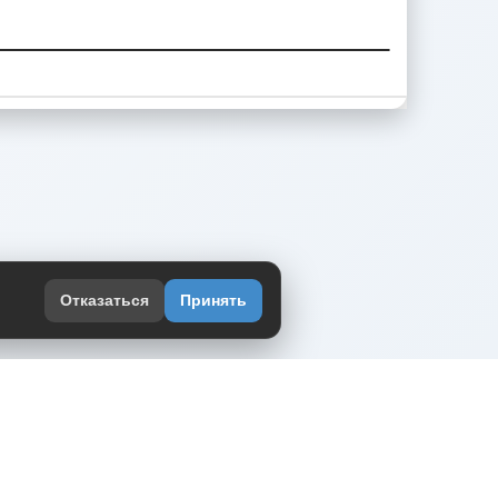
Отказаться
Принять
оекте
юмор интернета в одном месте — в
жении DVPrikol.
ь приложение
 работает на инфраструктуре Timeweb Cloud