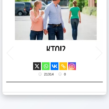
21314
0